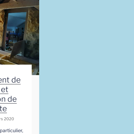
nt de
 et
on de
te
rs 2020
articulier,