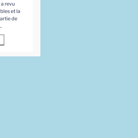
 a revu
les et la
artie de
.