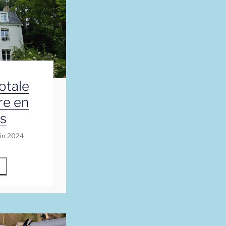
otale
re en
s
uin 2024