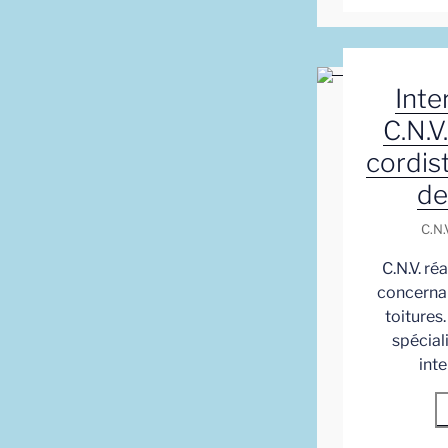
Inte
C.N.V
cordis
de
C.N.V
C.N.V. ré
concernan
toitures
spécial
inte