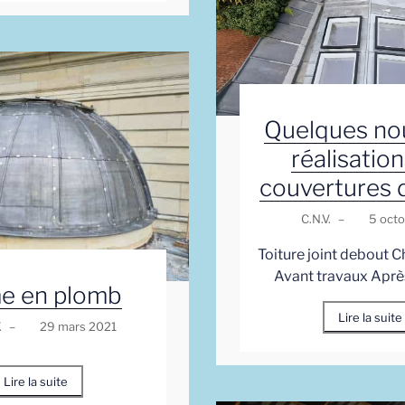
Quelques no
réalisatio
couvertures d
C.N.V.
–
5 oct
Toiture joint debout C
Avant travaux Aprè
e en plomb
Lire la suite
.
–
29 mars 2021
Lire la suite