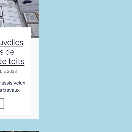
uvelles
ns de
e toits
obre 2023
hassis Velux
s travaux