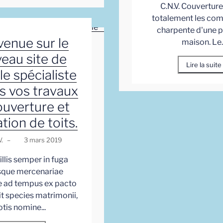
C.N.V. Couverture
totalement les comb
charpente d'une p
venue sur le
maison. Le..
eau site de
Lire la suite
 le spécialiste
s vos travaux
ouverture et
tion de toits.
.
–
3 mars 2019
 illis semper in fuga
sque mercenariae
 ad tempus ex pacto
sit species matrimonii,
otis nomine...