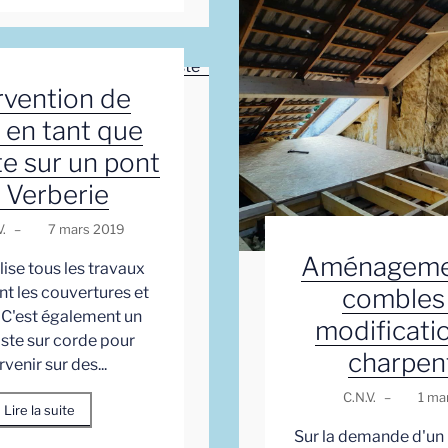
rvention de
. en tant que
te sur un pont
 Verberie
.
–
7 mars 2019
Aménageme
alise tous les travaux
combles
t les couvertures et
. C'est également un
modificati
iste sur corde pour
charpen
rvenir sur des...
C.N.V.
–
1 ma
Lire la suite
Sur la demande d'un p