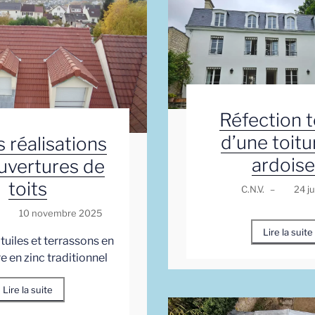
Réfection t
d’une toitu
 réalisations
ardoise
uvertures de
toits
C.N.V.
–
24 j
10 novembre 2025
Lire la suite
 tuiles et terrassons en
re en zinc traditionnel
Lire la suite