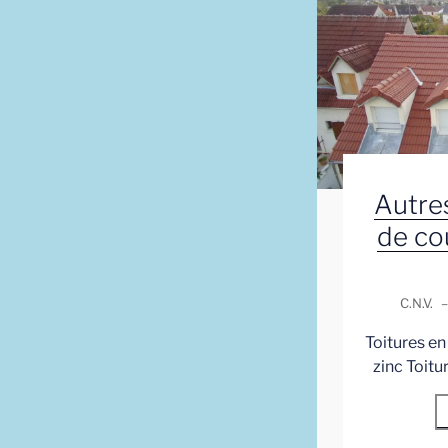
Autres
de co
C.N.V.
–
Toitures en
zinc Toitu