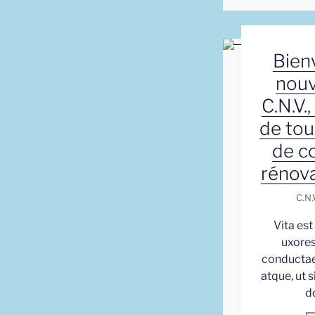
Bien
nouv
C.N.V.,
de tou
de c
rénova
C.N.V
Vita est
uxore
conductae
atque, ut 
d