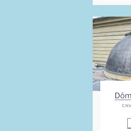
Dôm
C.N.V