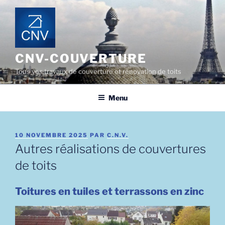
Aller
au
contenu
principal
CNV-COUVERTURE
Tous vos travaux de couverture et rénovation de toits
Menu
PUBLIÉ
10 NOVEMBRE 2025
PAR
C.N.V.
LE
Autres réalisations de couvertures
de toits
Toitures en tuiles et terrassons en zinc