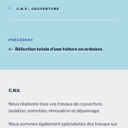
CATÉGORIES
C.N.V.
,
COUVERTURE
Navigation
Article
PRÉCÉDENT
de
précédent
Réfection totale d’une toiture en ardoises
l’article
C.N.V.
Nous réalisons tous vos travaux de couverture,
isolation, entretien, rénovation et dépannage.
Nous sommes également spécialistes des travaux sur