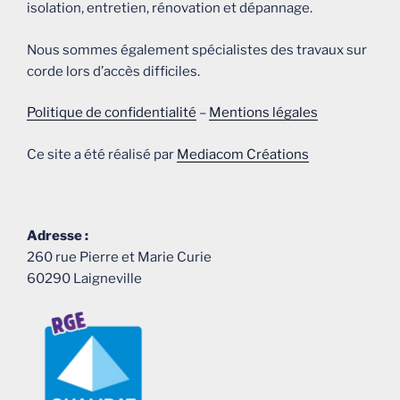
isolation, entretien, rénovation et dépannage.
le
spécialiste
Nous sommes également spécialistes des travaux sur
de
corde lors d’accès difficiles.
tous
vos
Politique de confidentialité
–
Mentions légales
travaux
de
Ce site a été réalisé par
Mediacom Créations
couverture
et
rénovation
de
Adresse :
toits. »
260 rue Pierre et Marie Curie
60290 Laigneville