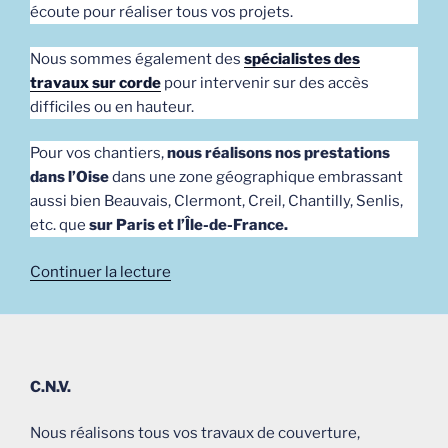
écoute pour réaliser tous vos projets.
Nous sommes également des
spécialistes des
travaux sur corde
pour intervenir sur des accès
difficiles ou en hauteur.
Pour vos chantiers,
nous réalisons nos prestations
dans l’Oise
dans une zone géographique embrassant
aussi bien Beauvais, Clermont, Creil, Chantilly, Senlis,
etc. que
sur Paris et l’Île-de-France.
de
Continuer la lecture
« Bienvenue
sur
le
nouveau
C.N.V.
site
de
Nous réalisons tous vos travaux de couverture,
C.N.V.,