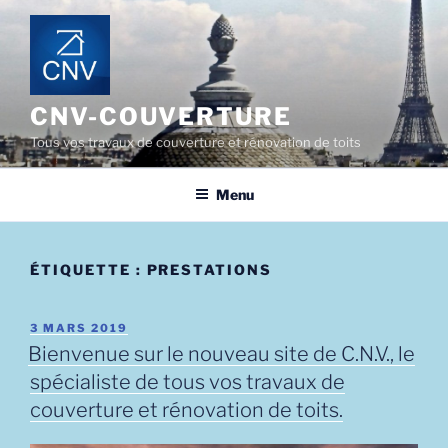
Aller
au
contenu
principal
CNV-COUVERTURE
Tous vos travaux de couverture et rénovation de toits
Menu
ÉTIQUETTE :
PRESTATIONS
PUBLIÉ
3 MARS 2019
LE
Bienvenue sur le nouveau site de C.N.V., le
spécialiste de tous vos travaux de
couverture et rénovation de toits.