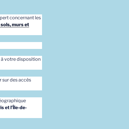
expert concernant les
 sols, murs et
 à votre disposition
r sur des accès
éographique
s et l’Île-de-