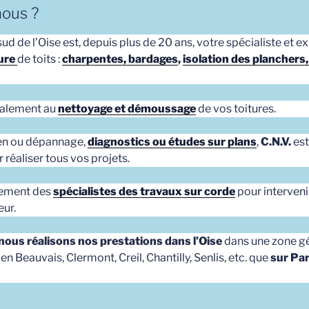
ous ?
sud de l’Oise est, depuis plus de 20 ans, votre spécialiste et 
ure
de toits :
charpentes, bardages
,
isolation des planchers,
alement au
nettoyage et démoussage
de vos toitures.
ien ou dépannage,
diagnostics ou études sur plans
,
C.N.V.
est
 réaliser tous vos projets.
ement des
spécialistes des travaux sur corde
pour interveni
eur.
nous réalisons nos prestations dans l’Oise
dans une zone g
n Beauvais, Clermont, Creil, Chantilly, Senlis, etc. que
sur Pari
de