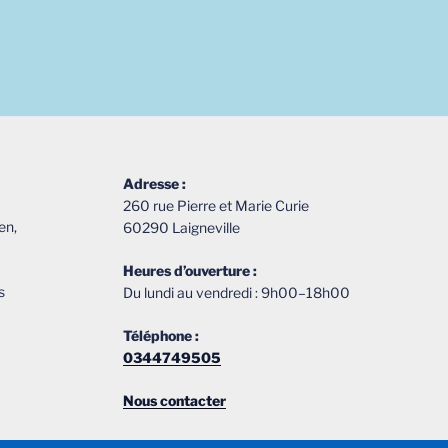
« Bienvenue
sur
le
nouveau
site
de
C.N.V.,
Adresse :
le
260 rue Pierre et Marie Curie
spécialiste
en,
60290 Laigneville
de
tous
Heures d’ouverture :
vos
s
Du lundi au vendredi : 9h00–18h00
travaux
de
Téléphone :
couverture
0344749505
et
Nous contacter
rénovation
de