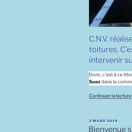
C.N.V. réali
toitures. C’
intervenir s
Donc, c’est à ce tit
Suez
dans la commu
Continuer la lecture
PUBLIÉ
3 MARS 2019
LE
Bienvenue su