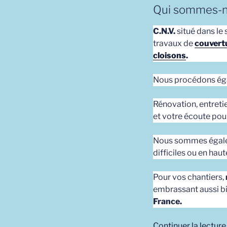
Qui sommes-n
C.N.V.
situé dans le 
travaux de
couvert
cloisons
.
Nous procédons ég
Rénovation, entret
et votre écoute pour
Nous sommes égal
difficiles ou en haut
Pour vos chantiers,
embrassant aussi bie
France.
Continuer la lecture