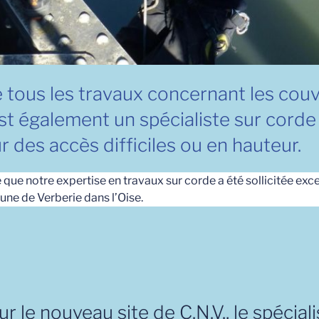
se tous les travaux concernant les cou
est également un spécialiste sur corde
ur des accès difficiles ou en hauteur.
re que notre expertise en travaux sur corde a été sollicitée ex
ne de Verberie dans l’Oise.
de
« Intervention
de
C.N.V.
en
r le nouveau site de C.N.V., le spécial
tant