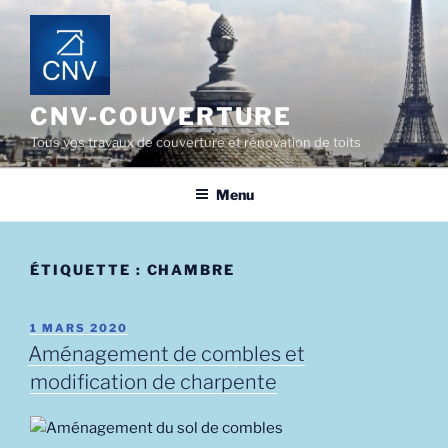
Aller
au
contenu
principal
CNV-COUVERTURE
Tous vos travaux de couverture et rénovation de toits
Menu
ÉTIQUETTE :
CHAMBRE
PUBLIÉ
1 MARS 2020
LE
Aménagement de combles et
modification de charpente