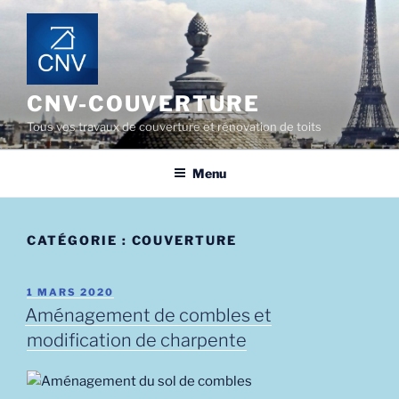
Aller
au
contenu
principal
CNV-COUVERTURE
Tous vos travaux de couverture et rénovation de toits
Menu
CATÉGORIE :
COUVERTURE
PUBLIÉ
1 MARS 2020
LE
Aménagement de combles et
modification de charpente